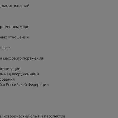
дных отношений
овременном мире
дных отношений
говле
я массового поражения
рганизации
ль над вооружениями
рования
 в Российской Федерации
в: исторический опыт и перспектив