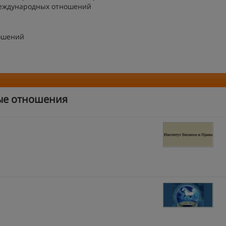
международных отношений
ошений
ые отношения