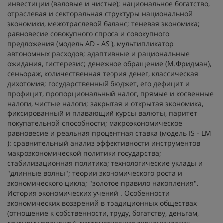
инвестиции (валовые и чистые); национальное богатство,
отраслевая и секторальная структуры национальной
экономики, межотраслевой баланс; теневая экономика;
равновесие совокупного спроса и совокупного
предложения (модель AD - AS ), мультипликатор
автономных расходов; адаптивные и рациональные
ожидания, гистерезис; денежное обращение (М.Фридман),
сеньораж, количественная теория денег, классическая
дихотомия; государственный бюджет, его дефицит и
профицит, пропорциональный налог, прямые и косвенные
налоги, чистые налоги; закрытая и открытая экономика,
фиксированный и плавающий курсы валюты, паритет
покупательной способности; макроэкономическое
равновесие и реальная процентная ставка (модель IS - LM
): сравнительный анализ эффективности инструментов
макроэкономической политики государства;
стабилизационная политика; технологические уклады и
"длинные волны"; теории экономического роста и
экономического цикла; "золотое правило накопления".
История экономических учений
. Особенности
экономических воззрений в традиционных обществах
(отношение к собственности, труду, богатству, деньгам,
ссудному проценту), систематизация экономических