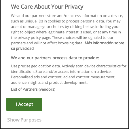
система, его правовое и методическое обеспечение.
We Care About Your Privacy
Международная система финансовой (бухгалтерской)
отчетности: сущность, принципы; гармонизация
We and our partners store and/or access information on a device,
национальных моделей учета: российской,
such as unique IDs in cookies to process personal data. You may
североамериканской ( YAAP ), континентальной и др..
accept or manage your choices by clicking below, including your
Финансовый учет: цели, концепции и принципы. Учет
right to object where legitimate interest is used, or at any time in
основных средств и нематериальных активов; учет
the privacy policy page. These choices will be signaled to our
материальных оборотных активов; учет заработной платы;
partners and will not affect browsing data.
Más información sobre
учет денежных средств; учет текущих обязательств и
su privacidad
расчетов; учет затрат на производство продукции (работ,
We and our partners process data to provide:
услуг); учет реализации продукции (работ, услуг); учет
финансовых результатов от реализации продукции (работ,
Use precise geolocation data. Actively scan device characteristics for
услуг) и распределения прибыли; учет финансовых
identification. Store and/or access information on a device.
вложений; состав и содержание бухгалтерской
Personalised ads and content, ad and content measurement,
(финансовой) отчетности.
audience insights and product development.
Цели и концепции управленческого учета, организация
List of Partners (vendors)
управленческого учета в зависимости от технологии и
организации производства, основы калькулирования
I Accept
себестоимости продукции, модели формирования
издержек в управленческом учете.
Show Purposes
Финансы и кредит Сущность и функции денег, виды денег,
основные этапы эволюции денег, формы эмиссии денег,