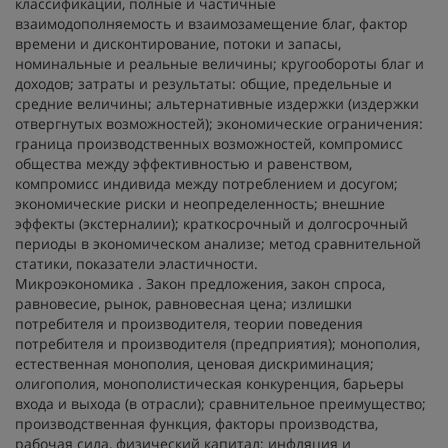
классификации, полные и частичные
взаимодополняемость и взаимозамещение благ, фактор
времени и дисконтирование, потоки и запасы,
номинальные и реальные величины; кругообороты благ и
доходов; затраты и результаты: общие, предельные и
средние величины; альтернативные издержки (издержки
отвергнутых возможностей); экономические ограничения:
граница производственных возможностей, компромисс
общества между эффективностью и равенством,
компромисс индивида между потреблением и досугом;
экономические риски и неопределенность; внешние
эффекты (экстерналии); краткосрочный и долгосрочный
периоды в экономическом анализе; метод сравнительной
статики, показатели эластичности.
Микроэкономика
. Закон предложения, закон спроса,
равновесие, рынок, равновесная цена; излишки
потребителя и производителя, теории поведения
потребителя и производителя (предприятия); монополия,
естественная монополия, ценовая дискриминация;
олигополия, монополистическая конкуренция, барьеры
входа и выхода (в отрасли); сравнительное преимущество;
производственная функция, факторы производства,
рабочая сила, физический капитал; инфляция и