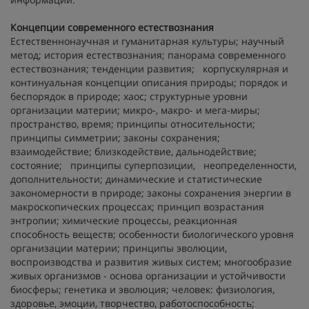
Концепции современного естествознания
Естественнонаучная и гуманитарная культуры; научный
метод; история естествознания; панорама современного
естествознания; тенденции развития; корпускулярная и
континуальная концепции описания природы; порядок и
беспорядок в природе; хаос; структурные уровни
организации материи; микро-, макро- и мега-миры;
пространство, время; принципы относительности;
принципы симметрии; законы сохранения;
взаимодействие; близкодействие, дальнодействие;
состояние; принципы суперпозиции, неопределенности,
дополнительности; динамические и статистические
закономерности в природе; законы сохранения энергии в
макроскопических процессах; принцип возрастания
энтропии; химические процессы, реакционная
способность веществ; особенности биологического уровня
организации материи; принципы эволюции,
воспроизводства и развития живых систем; многообразие
живых организмов - основа организации и устойчивости
биосферы; генетика и эволюция; человек: физиология,
здоровье, эмоции, творчество, работоспособность;