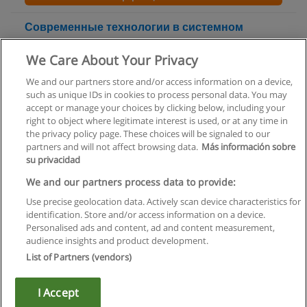
Современные технологии в системном
анализе
We Care About Your Privacy
Московская международная высшая школа бизнеса
МИРБИС
We and our partners store and/or access information on a device,
such as unique IDs in cookies to process personal data. You may
+ информация по E-mail
accept or manage your choices by clicking below, including your
right to object where legitimate interest is used, or at any time in
the privacy policy page. These choices will be signaled to our
partners and will not affect browsing data.
Más información sobre
su privacidad
Правила пользования
We and our partners process data to provide:
Use precise geolocation data. Actively scan device characteristics for
Конфиденциальность информации
identification. Store and/or access information on a device.
Personalised ads and content, ad and content measurement,
Напишите Educaedu
audience insights and product development.
List of Partners (vendors)
Copyright © Educaedu Business S.L. - CIF : B-95610580: -
www.educaedu.ru
I Accept