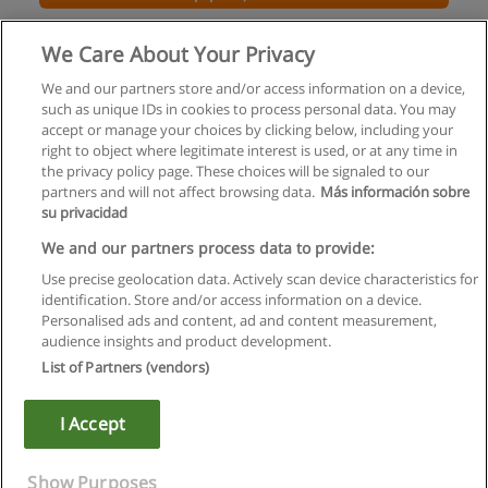
Горничная
We Care About Your Privacy
Иркутский институт международного туризма
We and our partners store and/or access information on a device,
such as unique IDs in cookies to process personal data. You may
+ информация по E-mail
accept or manage your choices by clicking below, including your
right to object where legitimate interest is used, or at any time in
the privacy policy page. These choices will be signaled to our
partners and will not affect browsing data.
Más información sobre
su privacidad
Правила пользования
We and our partners process data to provide:
Use precise geolocation data. Actively scan device characteristics for
Конфиденциальность информации
identification. Store and/or access information on a device.
Personalised ads and content, ad and content measurement,
Напишите Educaedu
audience insights and product development.
List of Partners (vendors)
Copyright © Educaedu Business S.L. - CIF : B-95610580: -
www.educaedu.ru
I Accept
Show Purposes