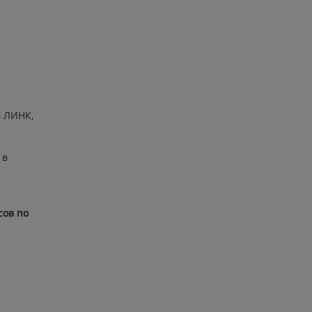
в ЛИНК,
 в
сов по