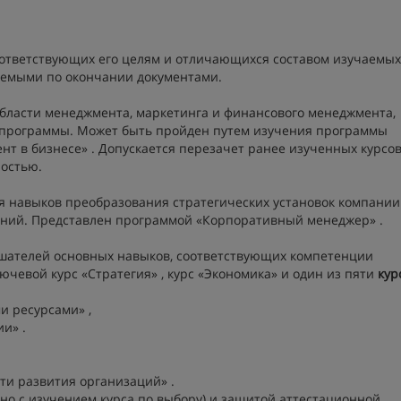
соответствующих его целям и отличающихся составом изучаемых
аемыми по окончании документами.
области менеджмента, маркетинга и финансового менеджмента,
программы. Может быть пройден путем изучения программы
т в бизнесе» . Допускается перезачет ранее изученных курсо
остью.
 навыков преобразования стратегических установок компании
ений. Представлен программой «Корпоративный менеджер» .
ушателей основных навыков, соответствующих компетенции
евой курс «Стратегия» , курс «Экономика» и один из пяти
кур
и ресурсами» ,
и» .
и развития организаций» .
о с изучением курса по выбору) и защитой аттестационной