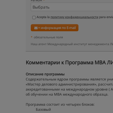
РЕГИОН
Acepta la
политику конфиденциальности
para envia
+ информация по E-mail
*
обязательные поля
Наш агент Международный институт менеджмента ЛИН
Kомментарии к Программа МВА ЛИН
Описание программы
Содержательным ядром программы является уник
«Мастер делового администрирования», рассчитана
аккредитованными на международном уровне ( AM
об обучении на MBA международного образца.
Программа состоит из четырех блоков:
Базовый