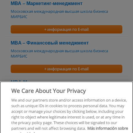
МВА – Маркетинг-менеджмент
Московская международная высшая школа бизнеса
МИРБИС
+ информация по E-mail
MBA – Финансовый менеджмент
Московская международная высшая школа бизнеса
МИРБИС
+ информация по E-mail
MBA-Медиа
We Care About Your Privacy
Московская международная высшая школа бизнеса
МИРБИС
We and our partners store and/or access information on a device,
such as unique IDs in cookies to process personal data. You may
+ информация по E-mail
accept or manage your choices by clicking below, including your
right to object where legitimate interest is used, or at any time in
the privacy policy page. These choices will be signaled to our
partners and will not affect browsing data.
Más información sobre