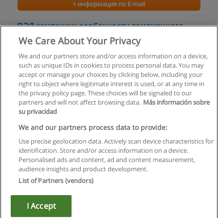
+ информация по E-mail
ВЭД компании: особенности таможенного
регулирования в рамках Таможенного союза
We Care About Your Privacy
ИНТЕЛЛЕКТ КЭПИТАЛ
We and our partners store and/or access information on a device,
such as unique IDs in cookies to process personal data. You may
+ информация по E-mail
accept or manage your choices by clicking below, including your
right to object where legitimate interest is used, or at any time in
the privacy policy page. These choices will be signaled to our
partners and will not affect browsing data.
Más información sobre
su privacidad
Правила пользования
We and our partners process data to provide:
Use precise geolocation data. Actively scan device characteristics for
Конфиденциальность информации
identification. Store and/or access information on a device.
Personalised ads and content, ad and content measurement,
Напишите Educaedu
audience insights and product development.
List of Partners (vendors)
Copyright © Educaedu Business S.L. - CIF : B-95610580: -
www.educaedu.ru
I Accept