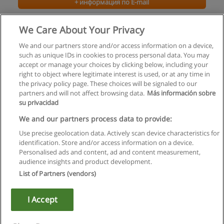
+ информация по E-mail
Маркетинг в рекламе
We Care About Your Privacy
Международный институт рекламы
We and our partners store and/or access information on a device,
such as unique IDs in cookies to process personal data. You may
+ информация по E-mail
accept or manage your choices by clicking below, including your
right to object where legitimate interest is used, or at any time in
the privacy policy page. These choices will be signaled to our
partners and will not affect browsing data.
Más información sobre
su privacidad
Правила пользования
We and our partners process data to provide:
Use precise geolocation data. Actively scan device characteristics for
Конфиденциальность информации
identification. Store and/or access information on a device.
Personalised ads and content, ad and content measurement,
Напишите Educaedu
audience insights and product development.
List of Partners (vendors)
Copyright © Educaedu Business S.L. - CIF : B-95610580: -
www.educaedu.ru
I Accept