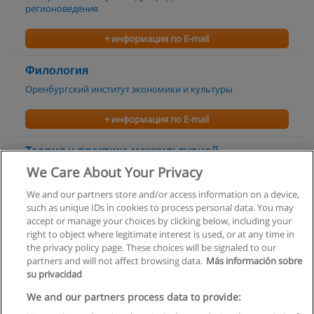
регионоведения
+ информация по E-mail
Филология
Оренбургский институт экономики и культуры
+ информация по E-mail
Теория и практика межкультурной
коммуникации
We Care About Your Privacy
Оренбургский институт экономики и культуры
We and our partners store and/or access information on a device,
such as unique IDs in cookies to process personal data. You may
+ информация по E-mail
accept or manage your choices by clicking below, including your
right to object where legitimate interest is used, or at any time in
the privacy policy page. These choices will be signaled to our
partners and will not affect browsing data.
Más información sobre
su privacidad
Правила пользования
We and our partners process data to provide: