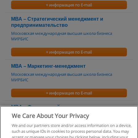
+ информация по E-mail
МВА – Cтратегический менеджмент и
предпринимательство
Московская международная высшая школа бизнеса
МИРБИС
+ информация по E-mail
МВА – Маркетинг-менеджмент
Московская международная высшая школа бизнеса
МИРБИС
+ информация по E-mail
MBA – Финансовый менеджмент
We Care About Your Privacy
Московская международная высшая школа бизнеса
МИРБИС
We and our partners store and/or access information on a device,
such as unique IDs in cookies to process personal data. You may
+ информация по E-mail
accept or manage your choices by clicking below, including your