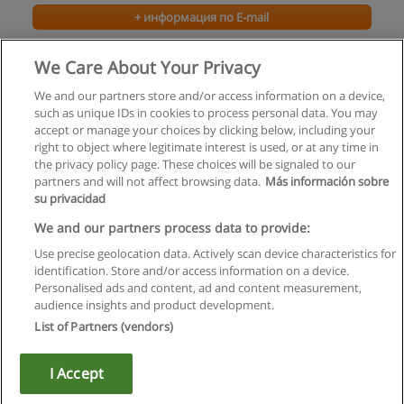
+ информация по E-mail
Интенсивные курсы английского языка
We Care About Your Privacy
Образовательный центр "VERA"
We and our partners store and/or access information on a device,
such as unique IDs in cookies to process personal data. You may
+ информация по E-mail
accept or manage your choices by clicking below, including your
right to object where legitimate interest is used, or at any time in
the privacy policy page. These choices will be signaled to our
partners and will not affect browsing data.
Más información sobre
su privacidad
Правила пользования
We and our partners process data to provide:
Use precise geolocation data. Actively scan device characteristics for
Конфиденциальность информации
identification. Store and/or access information on a device.
Personalised ads and content, ad and content measurement,
Напишите Educaedu
audience insights and product development.
List of Partners (vendors)
Copyright © Educaedu Business S.L. - CIF : B-95610580: -
www.educaedu.ru
I Accept