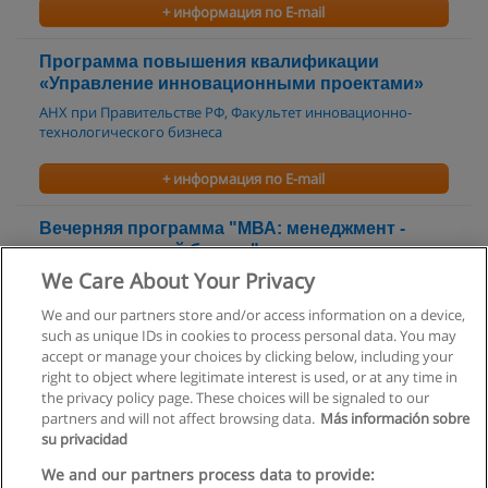
+ информация по E-mail
Программа повышения квалификации
«Управление инновационными проектами»
АНХ при Правительстве РФ, Факультет инновационно-
технологического бизнеса
+ информация по E-mail
Вечерняя программа "МВА: менеджмент -
международный бизнес"
We Care About Your Privacy
АНХ при Правительстве РФ. Высшая школа
международного бизнеса (ВШМБ)
We and our partners store and/or access information on a device,
such as unique IDs in cookies to process personal data. You may
+ информация по E-mail
accept or manage your choices by clicking below, including your
right to object where legitimate interest is used, or at any time in
the privacy policy page. These choices will be signaled to our
partners and will not affect browsing data.
Más información sobre
su privacidad
Правила пользования
We and our partners process data to provide: