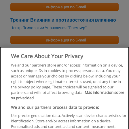
+ информация по E-mail
Тренинг Влияния и противостояния влиянию
Центр Психологии Управления "Премьер"
+ информация по E-mail
Искусство деловых переговоров
We Care About Your Privacy
Центр Психологии Управления "Премьер"
We and our partners store and/or access information on a device,
such as unique IDs in cookies to process personal data. You may
+ информация по E-mail
accept or manage your choices by clicking below, including your
right to object where legitimate interest is used, or at any time in
the privacy policy page. These choices will be signaled to our
partners and will not affect browsing data.
Más información sobre
su privacidad
Правила пользования
We and our partners process data to provide:
Use precise geolocation data. Actively scan device characteristics for
Конфиденциальность информации
identification. Store and/or access information on a device.
Personalised ads and content, ad and content measurement,
Напишите Educaedu