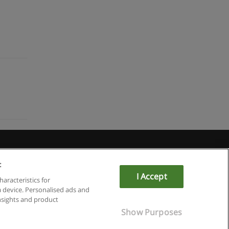
Educaedu
:
I Accept
haracteristics for
a device. Personalised ads and
sights and product
Show Purposes