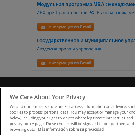
Модульная программа MBA : менеджмен
АНХ при Правительстве РФ. Высшая школа ме
+ информация по E-mail
Государственное и муниципальное упр
Академия права и управления
+ информация по E-mail
Правила
We Care About Your Privacy
We and our partners store and/or access information on a device, such
cookies to process personal data. You may accept or manage your choi
below, including your right to object where legitimate interest is used, 
privacy policy page. These choices will be signaled to our partners and 
browsing data.
Más información sobre su privacidad