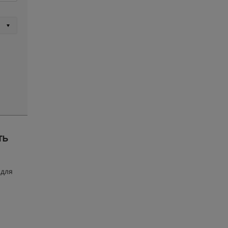
ть
 для