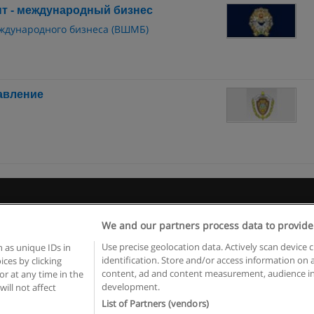
т - международный бизнес
ждународного бизнеса (ВШМБ)
авление
 пользования
Конфиденциальность информации
Напишите 
We and our partners process data to provide
Copyright © Educaedu Business S.L. - CIF : B-95610580: -
www.educaedu.ru
Use precise geolocation data. Actively scan device c
 as unique IDs in
identification. Store and/or access information on 
ces by clicking
content, ad and content measurement, audience in
or at any time in the
development.
will not affect
List of Partners (vendors)