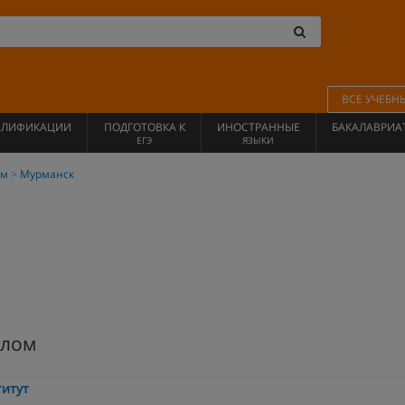
ВСЕ УЧЕБН
АЛИФИКАЦИИ
ПОДГОТОВКА К
ИНОСТРАННЫЕ
БАКАЛАВРИА
ЕГЭ
ЯЗЫКИ
ом
Мурманск
алом
итут