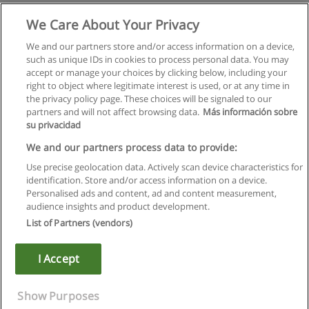
Юриспруденция
We Care About Your Privacy
Московский институт иностранных языков
We and our partners store and/or access information on a device,
such as unique IDs in cookies to process personal data. You may
+ информация по E-mail
accept or manage your choices by clicking below, including your
right to object where legitimate interest is used, or at any time in
the privacy policy page. These choices will be signaled to our
partners and will not affect browsing data.
Más información sobre
su privacidad
Правила пользования
We and our partners process data to provide:
Use precise geolocation data. Actively scan device characteristics for
Конфиденциальность информации
identification. Store and/or access information on a device.
Personalised ads and content, ad and content measurement,
Напишите Educaedu
audience insights and product development.
List of Partners (vendors)
Copyright © Educaedu Business S.L. - CIF : B-95610580: -
www.educaedu.ru
I Accept
Show Purposes