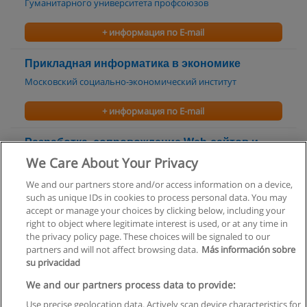
Гуманитарного университета профсоюзов
+ информация по E-mail
Прикладная информатика в экономике
Московский социально-экономический институт
+ информация по E-mail
Разработка, сопровождение Web-сайтов и
систем электронной коммерции
We Care About Your Privacy
Международная академия бизнеса и управления
We and our partners store and/or access information on a device,
such as unique IDs in cookies to process personal data. You may
+ информация по E-mail
accept or manage your choices by clicking below, including your
right to object where legitimate interest is used, or at any time in
the privacy policy page. These choices will be signaled to our
partners and will not affect browsing data.
Más información sobre
su privacidad
Правила пользования
We and our partners process data to provide:
Use precise geolocation data. Actively scan device characteristics for