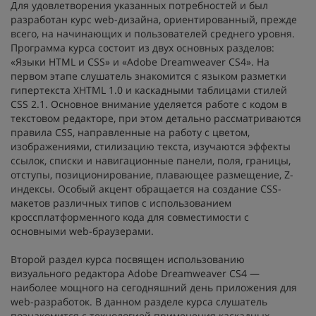
Для удовлетворения указанных потребностей и был
разработан курс web-дизайна, ориентированный, прежде
всего, на начинающих и пользователей среднего уровня.
Программа курса состоит из двух основных разделов:
«Языки HTML и CSS» и «Adobe Dreamweaver CS4». На
первом этапе слушатель знакомится с языком разметки
гипертекста XHTML 1.0 и каскадными таблицами стилей
CSS 2.1. Основное внимание уделяется работе с кодом в
текстовом редакторе, при этом детально рассматриваются
правила CSS, направленные на работу с цветом,
изображениями, стилизацию текста, изучаются эффекты
ссылок, списки и навигационные панели, поля, границы,
отступы, позиционирование, плавающее размещение, Z-
индексы. Особый акцент обращается на создание CSS-
макетов различных типов с использованием
кроссплатформенного кода для совместимости с
основными web-браузерами.
Второй раздел курса посвящен использованию
визуального редактора Adobe Dreamweaver CS4 —
наиболее мощного на сегодняшний день приложения для
web-разработок. В данном разделе курса слушатель
познакомится с технологией применения каскадных