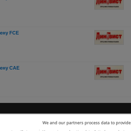
мену FCE
мену CAE
 пользования
Конфиденциальность информации
Напишите 
We and our partners process data to provide
Copyright © Educaedu Business S.L. - CIF : B-95610580: -
www.educaedu.ru