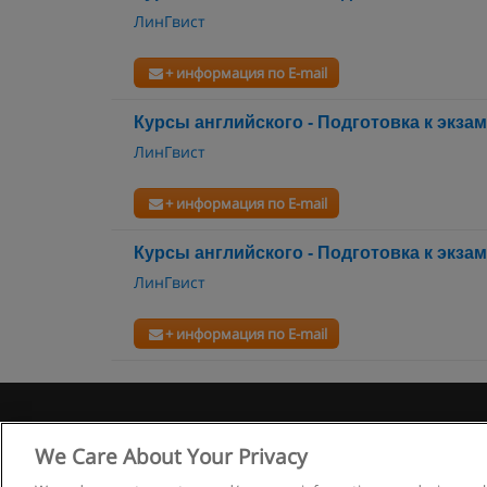
ЛинГвист
+ информация по E-mail
Курсы английского - Подготовка к экза
ЛинГвист
+ информация по E-mail
Курсы английского - Подготовка к экза
ЛинГвист
+ информация по E-mail
Правила
We Care About Your Privacy