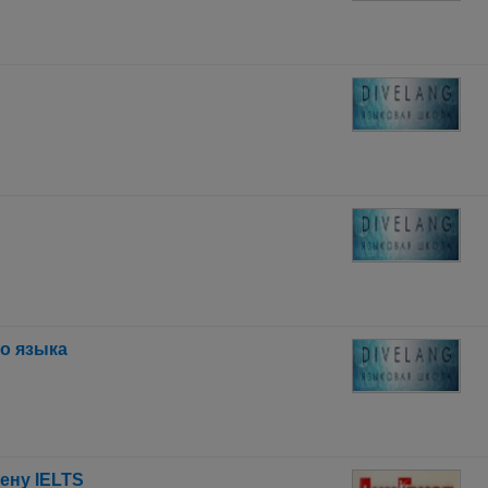
го языка
мену IELTS