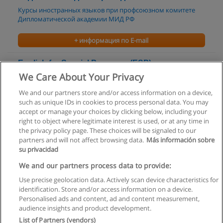
Курсы иностранных языков при профсоюзном комитете
Дипломатической академии МИД РФ
+ информация по E-mail
English for Special Purposes (ESP)
We Care About Your Privacy
Всероссийский заочный финансово-экономический
институт
We and our partners store and/or access information on a device,
such as unique IDs in cookies to process personal data. You may
+ информация по E-mail
accept or manage your choices by clicking below, including your
right to object where legitimate interest is used, or at any time in
the privacy policy page. These choices will be signaled to our
partners and will not affect browsing data.
Más información sobre
su privacidad
Правила пользования
We and our partners process data to provide:
Use precise geolocation data. Actively scan device characteristics for
Конфиденциальность информации
identification. Store and/or access information on a device.
Personalised ads and content, ad and content measurement,
Напишите Educaedu
audience insights and product development.
List of Partners (vendors)