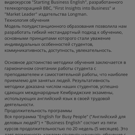
видеокурсов "Starting Business English", разработанного
телекорпорацией BBC, "First Insights into Business" и
"Market Leader" издательства Longman.
Технология обучения
Модель полудистанционного образования позволила нам
разработать гибкий нестандартный подход к обучению,
основными принципами которого стали уважение
индивидуальных особенностей студентов,
коммуникативность, доступность, увлекательность.
Основное достоинство методики обучения заключается в
гармоничном сочетании работы студента с
преподавателем и самостоятельной работы, что наиболее
приемлемо для занятых людей. Результативность
методики доказана числом наших студентов, успешно
сдающих международные Кембриджские экзамены,
использующих английский язык в своей трудовой
деятельности.
Продолжительность программы
Вся программа "English for Busy People" ("Английский для
деловых людей") + "Business English" состоит из пяти
курсов продолжительностью по 20 недель (5 месяцев). Это
дает возможность каждому студенту начинать обучение с