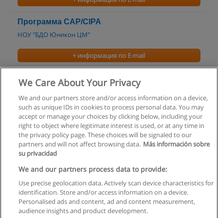
Программа CAP/CIPA
НОУ "БДО Юникон ЦМ"
+ информация по E-mail
Бухгалтерская (финансовая) отчетность
We Care About Your Privacy
НОУ "БДО Юникон ЦМ"
We and our partners store and/or access information on a device,
such as unique IDs in cookies to process personal data. You may
+ информация по E-mail
accept or manage your choices by clicking below, including your
right to object where legitimate interest is used, or at any time in
the privacy policy page. These choices will be signaled to our
partners and will not affect browsing data.
Más información sobre
su privacidad
Правила пользования
We and our partners process data to provide:
Use precise geolocation data. Actively scan device characteristics for
Конфиденциальность информации
identification. Store and/or access information on a device.
Personalised ads and content, ad and content measurement,
Напишите Educaedu
audience insights and product development.