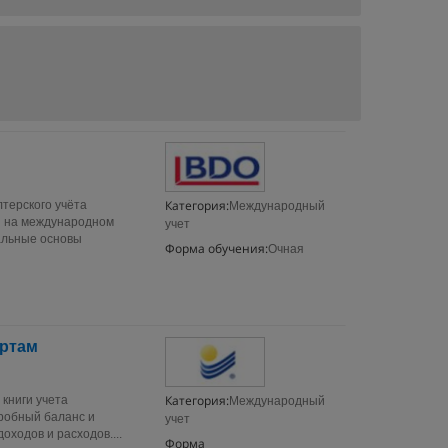
Категория:
терского учёта
Международный
ти на международном
учет
альные основы
Форма обучения:
Очная
артам
Категория:
 книги учета
Международный
Пробный баланс и
учет
ходов и расходов....
Форма