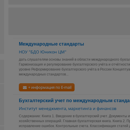
Международные стандарты
НОУ "БДО Юникон ЦМ"
дать слушателям основы знаний в области международного бухгал
Гармонизация и регулирование бухгалтерского учёта и отчётнос
уровне Реформирование бухгалтерского учёта в России Концепту
международных стандартов...
+ информация по E-mail
Бухгалтерский учет по международным станд
Институт менеджмента, маркетинга и финансов
Содержание: Книга 1. Введение в бухгалтерский учет. Документы и
хозяйственных операций. Главная бухгалтерская книга. Книга 2. 
исправление ошибок. Контрольные счета. Классификация статей до