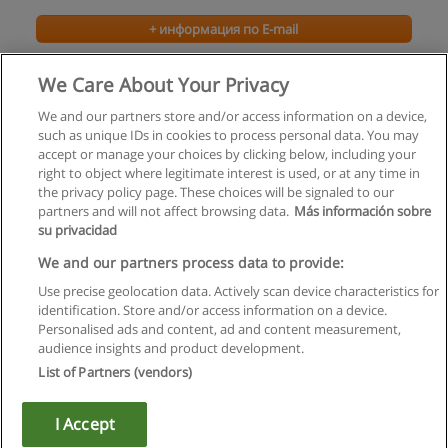
+ информация по E-mail
Общий курс английского языка
We Care About Your Privacy
Divelang
We and our partners store and/or access information on a device,
such as unique IDs in cookies to process personal data. You may
+ информация по E-mail
accept or manage your choices by clicking below, including your
right to object where legitimate interest is used, or at any time in
the privacy policy page. These choices will be signaled to our
partners and will not affect browsing data.
Más información sobre
su privacidad
Правила пользования
We and our partners process data to provide:
Use precise geolocation data. Actively scan device characteristics for
Конфиденциальность информации
identification. Store and/or access information on a device.
Personalised ads and content, ad and content measurement,
Напишите Educaedu
audience insights and product development.
List of Partners (vendors)
Copyright © Educaedu Business S.L. - CIF : B-95610580: -
www.educaedu.ru
I Accept