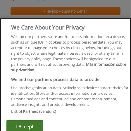
+ информация по E-mail
Экономика
We Care About Your Privacy
Институт деловой карьеры
We and our partners store and/or access information on a device,
such as unique IDs in cookies to process personal data. You may
+ информация по E-mail
accept or manage your choices by clicking below, including your
right to object where legitimate interest is used, or at any time in
the privacy policy page. These choices will be signaled to our
partners and will not affect browsing data.
Más información sobre
su privacidad
Правила пользования
We and our partners process data to provide:
Use precise geolocation data. Actively scan device characteristics for
Конфиденциальность информации
identification. Store and/or access information on a device.
Personalised ads and content, ad and content measurement,
Напишите Educaedu
audience insights and product development.
List of Partners (vendors)
Copyright © Educaedu Business S.L. - CIF : B-95610580: -
www.educaedu.ru
I Accept