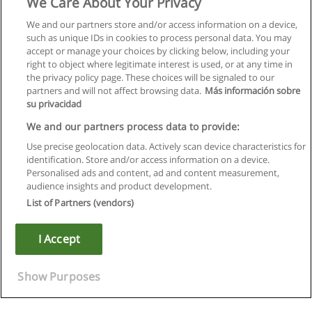
We Care About Your Privacy
We and our partners store and/or access information on a device,
such as unique IDs in cookies to process personal data. You may
accept or manage your choices by clicking below, including your
right to object where legitimate interest is used, or at any time in
the privacy policy page. These choices will be signaled to our
partners and will not affect browsing data.
Más información sobre
su privacidad
We and our partners process data to provide:
Use precise geolocation data. Actively scan device characteristics for
identification. Store and/or access information on a device.
Правила пользования
Personalised ads and content, ad and content measurement,
audience insights and product development.
Конфиденциальность информации
List of Partners (vendors)
Напишите Educaedu
I Accept
Copyright © Educaedu Business S.L. - CIF : B-95610580: -
www.educaedu.ru
Show Purposes