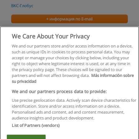
BKC-Глобус
+ информация по E-mail
Интенсивные курсы французского языка
We Care About Your Privacy
BKC-Глобус
We and our partners store and/or access information on a device,
such as unique IDs in cookies to process personal data. You may
+ информация по E-mail
accept or manage your choices by clicking below, including your
right to object where legitimate interest is used, or at any time in
the privacy policy page. These choices will be signaled to our
partners and will not affect browsing data.
Más información sobre
su privacidad
Правила пользования
We and our partners process data to provide:
Use precise geolocation data. Actively scan device characteristics for
Конфиденциальность информации
identification. Store and/or access information on a device.
Personalised ads and content, ad and content measurement,
Напишите Educaedu
audience insights and product development.
List of Partners (vendors)
Copyright © Educaedu Business S.L. - CIF : B-95610580: -
www.educaedu.ru