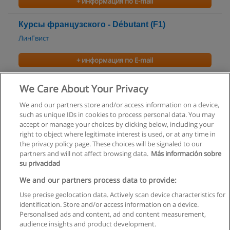
+ информация по E-mail
Курсы французского - Débutant (F1)
ЛинГвист
+ информация по E-mail
Курсы французского - Pré-Intermédiaire (F2)
We Care About Your Privacy
ЛинГвист
We and our partners store and/or access information on a device,
such as unique IDs in cookies to process personal data. You may
+ информация по E-mail
accept or manage your choices by clicking below, including your
right to object where legitimate interest is used, or at any time in
the privacy policy page. These choices will be signaled to our
partners and will not affect browsing data.
Más información sobre
su privacidad
Правила пользования
We and our partners process data to provide:
Use precise geolocation data. Actively scan device characteristics for
Конфиденциальность информации
identification. Store and/or access information on a device.
Personalised ads and content, ad and content measurement,
Напишите Educaedu
audience insights and product development.