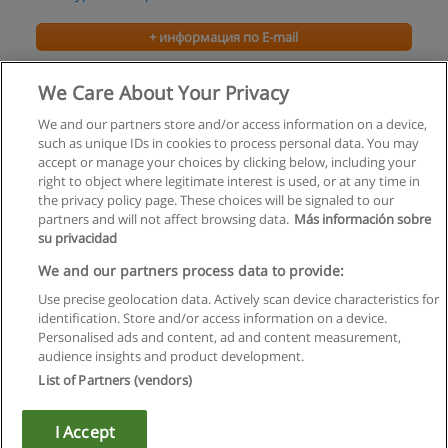
+ информация по E-mail
Общий курс французского языка
We Care About Your Privacy
МультиЛингвист
We and our partners store and/or access information on a device,
such as unique IDs in cookies to process personal data. You may
+ информация по E-mail
accept or manage your choices by clicking below, including your
right to object where legitimate interest is used, or at any time in
the privacy policy page. These choices will be signaled to our
partners and will not affect browsing data.
Más información sobre
su privacidad
Правила пользования
We and our partners process data to provide:
Use precise geolocation data. Actively scan device characteristics for
Конфиденциальность информации
identification. Store and/or access information on a device.
Personalised ads and content, ad and content measurement,
Напишите Educaedu
audience insights and product development.
List of Partners (vendors)
Copyright © Educaedu Business S.L. - CIF : B-95610580: -
www.educaedu.ru
I Accept