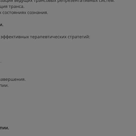
изация ведущих трансовых репрезентативных систем.
ция транса.
 состояниях сознания.
и.
 эффективных терапевтических стратегий:
.
завершения.
пии.
апии.