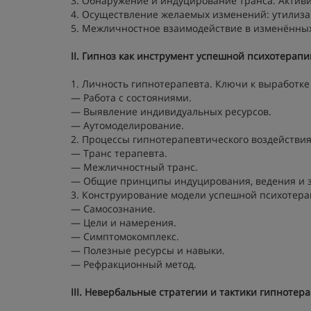
3. Обнаружение и индуцирование транса. Актив
4. Осуществление желаемых изменений: утилиза
5. Межличностное взаимодействие в изменённых
II. Гипноз как инструмент успешной психотерапи
1. Личность гипнотерапевта. Ключи к выработке
— Работа с состояниями.
— Выявление индивидуальных ресурсов.
— Аутомоделирование.
2. Процессы гипнотерапевтического воздействия
— Транс терапевта.
— Межличностный транс.
— Общие принципы индуцирования, ведения и 
3. Конструирование модели успешной психотера
— Самосознание.
— Цели и намерения.
— Симптомокомплекс.
— Полезные ресурсы и навыки.
— Рефракционный метод.
III. Невербальные стратегии и тактики гипнотер