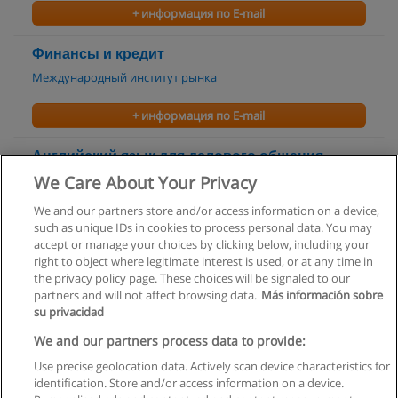
+ информация по E-mail
Финансы и кредит
Международный институт рынка
+ информация по E-mail
Английский язык для делового общения
(Business English)
We Care About Your Privacy
Международный институт рынка
We and our partners store and/or access information on a device,
such as unique IDs in cookies to process personal data. You may
+ информация по E-mail
accept or manage your choices by clicking below, including your
right to object where legitimate interest is used, or at any time in
the privacy policy page. These choices will be signaled to our
partners and will not affect browsing data.
Más información sobre
su privacidad
Правила пользования
We and our partners process data to provide:
Use precise geolocation data. Actively scan device characteristics for
Конфиденциальность информации
identification. Store and/or access information on a device.