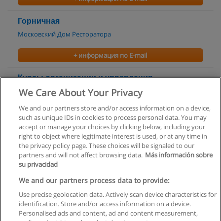
Горничная
Московский Дом Ресторатора
+ информация по E-mail
Курсы организации и управления
гостиничным бизнесом
We Care About Your Privacy
Учебный Центр Новая Карьера
We and our partners store and/or access information on a device,
such as unique IDs in cookies to process personal data. You may
+ информация по E-mail
accept or manage your choices by clicking below, including your
right to object where legitimate interest is used, or at any time in
the privacy policy page. These choices will be signaled to our
partners and will not affect browsing data.
Más información sobre
su privacidad
Правила пользования
We and our partners process data to provide:
Use precise geolocation data. Actively scan device characteristics for
Конфиденциальность информации
identification. Store and/or access information on a device.
Personalised ads and content, ad and content measurement,
Напишите Educaedu