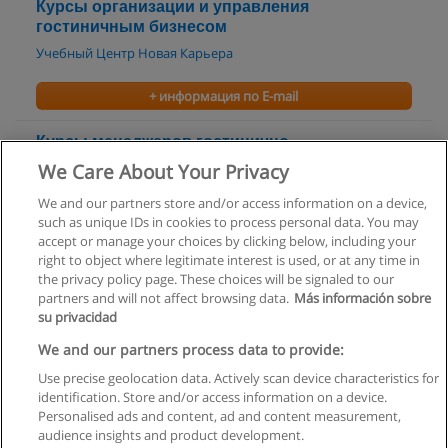
Курсы организации и управления
гостиничным бизнесом
Учебный Центр Новая Карьера
+ информация по E-mail
Курсы менеджеров гостинично-
туристического бизнеса
We Care About Your Privacy
Учебный Центр Новая Карьера
We and our partners store and/or access information on a device,
such as unique IDs in cookies to process personal data. You may
+ информация по E-mail
accept or manage your choices by clicking below, including your
right to object where legitimate interest is used, or at any time in
the privacy policy page. These choices will be signaled to our
partners and will not affect browsing data.
Más información sobre
su privacidad
Правила пользования
We and our partners process data to provide:
Use precise geolocation data. Actively scan device characteristics for
Конфиденциальность информации
identification. Store and/or access information on a device.
Personalised ads and content, ad and content measurement,
Напишите Educaedu
audience insights and product development.