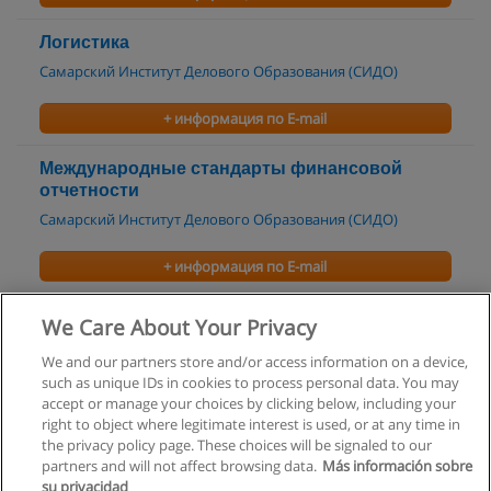
Логистика
Самарский Институт Делового Образования (СИДО)
+ информация по E-mail
Международные стандарты финансовой
отчетности
Самарский Институт Делового Образования (СИДО)
+ информация по E-mail
Оценочная деятельность
We Care About Your Privacy
Международный институт рынка
We and our partners store and/or access information on a device,
such as unique IDs in cookies to process personal data. You may
+ информация по E-mail
accept or manage your choices by clicking below, including your
right to object where legitimate interest is used, or at any time in
the privacy policy page. These choices will be signaled to our
partners and will not affect browsing data.
Más información sobre
su privacidad