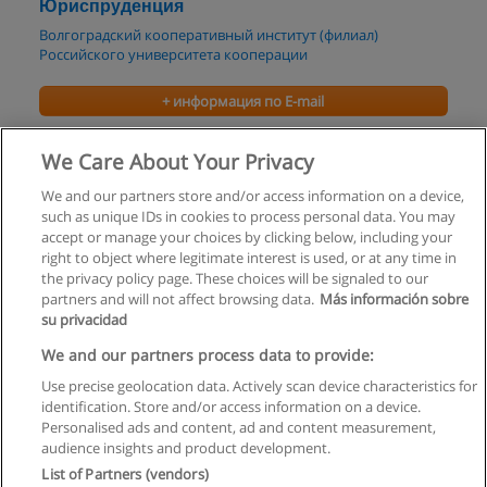
Юриспруденция
Волгоградский кооперативный институт (филиал)
Российского университета кооперации
+ информация по E-mail
Таможенное дело
We Care About Your Privacy
Иркутский институт международного туризма
We and our partners store and/or access information on a device,
such as unique IDs in cookies to process personal data. You may
+ информация по E-mail
accept or manage your choices by clicking below, including your
right to object where legitimate interest is used, or at any time in
the privacy policy page. These choices will be signaled to our
partners and will not affect browsing data.
Más información sobre
su privacidad
Правила пользования
We and our partners process data to provide:
Use precise geolocation data. Actively scan device characteristics for
Конфиденциальность информации
identification. Store and/or access information on a device.
Personalised ads and content, ad and content measurement,
Напишите Educaedu
audience insights and product development.
List of Partners (vendors)
Copyright © Educaedu Business S.L. - CIF : B-95610580: -