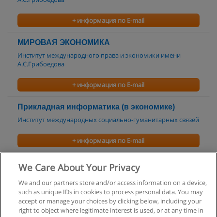
+ информация по E-mail
МИРОВАЯ ЭКОНОМИКА
Институт международного права и экономики имени
А.С.Грибоедова
+ информация по E-mail
Прикладная информатика (в экономике)
Институт международных социально-гуманитарных связей
+ информация по E-mail
Менеджмент туризма
We Care About Your Privacy
Институт индустрии сервиса
We and our partners store and/or access information on a device,
such as unique IDs in cookies to process personal data. You may
+ информация по E-mail
accept or manage your choices by clicking below, including your
right to object where legitimate interest is used, or at any time in