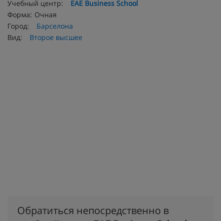
Учебный центр:
EAE Business School
Форма:
Очная
Город:
Барселона
Вид:
Второе высшее
Обратиться непосредственно в