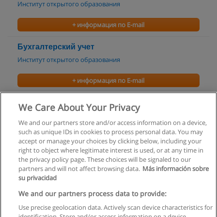
Институт открытого образования
+ информация по E-mail
Бухгалтерский учет
Институт открытого образования
+ информация по E-mail
Менеджмент организации
We Care About Your Privacy
Институт открытого образования
We and our partners store and/or access information on a device,
such as unique IDs in cookies to process personal data. You may
+ информация по E-mail
accept or manage your choices by clicking below, including your
right to object where legitimate interest is used, or at any time in
the privacy policy page. These choices will be signaled to our
partners and will not affect browsing data.
Más información sobre
su privacidad
Правила пользования
We and our partners process data to provide:
Use precise geolocation data. Actively scan device characteristics for
Конфиденциальность информации
identification. Store and/or access information on a device.