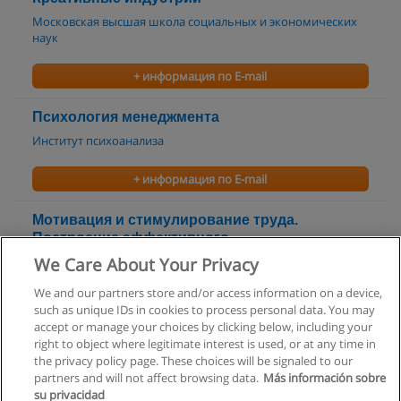
Московская высшая школа социальных и экономических
наук
+ информация по E-mail
Психология менеджмента
Институт психоанализа
+ информация по E-mail
Мотивация и стимулирование труда.
Построение эффективного
компенсационного пакета
We Care About Your Privacy
Международный Центр Делового Образования
We and our partners store and/or access information on a device,
such as unique IDs in cookies to process personal data. You may
+ информация по E-mail
accept or manage your choices by clicking below, including your
right to object where legitimate interest is used, or at any time in
the privacy policy page. These choices will be signaled to our
partners and will not affect browsing data.
Más información sobre
su privacidad