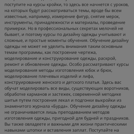
поступите на курсы кройки, то здесь все начнется с уроков,
на которых будут рассматриваться темы, вроде бы всем
известные, например, измерение фигур, снятие мерок,
инструменты, принадлежности и материалы, проведение
примерки. Но в профессиональных секретах мелочей не
бывает, и поэтому курсы по дизайну одежды учитывают и
сложные, и простые моменты обучения. Обучение дизайну
одежды не может не уделить внимания таким основным
темам программы, как построение чертежа,
моделирование и конструирование одежды, раскрой,
ремонт и обновление одежды. Особо рассматривают курсы
моделирования методы изготовления юбок и брюк,
моделирование плечевых изделий и лифа,
конструирование женского и детского платья. Здесь вас
обучат моделировать все виды, существующих воротников,
обработке карманов и застежек, современной методике
шитья путем построения лекал и подгонки выкройки из
знаменитого журнала «Бурда». Обучение дизайну одежды
не ограничивается лишь преподаванием методов
изготовления одежды, пригодной для будней и праздников.
Вы также овладеете и важными для жизни практическими
навыками штопки и вставления заплат. Поступайте на