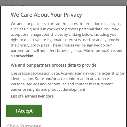
Курс Кройка и шитьё
We Care About Your Privacy
НОУ «Международный Центр Профессионального
Образования»
We and our partners store and/or access information on a device,
such as unique IDs in cookies to process personal data. You may
+ информация по E-mail
accept or manage your choices by clicking below, including your
right to object where legitimate interest is used, or at any time in
the privacy policy page. These choices will be signaled to our
partners and will not affect browsing data.
Más información sobre
su privacidad
Правила пользования
We and our partners process data to provide:
Use precise geolocation data. Actively scan device characteristics for
Конфиденциальность информации
identification. Store and/or access information on a device.
Personalised ads and content, ad and content measurement,
Напишите Educaedu
audience insights and product development.
List of Partners (vendors)
Copyright © Educaedu Business S.L. - CIF : B-95610580: -
www.educaedu.ru
I Accept
Show Purposes