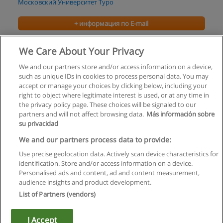
Московский Университет Туро
+ информация по E-mail
ГЛАВНЫЙ БУХГАЛТЕР
We Care About Your Privacy
Русская Школа Управления
We and our partners store and/or access information on a device,
such as unique IDs in cookies to process personal data. You may
+ информация по E-mail
accept or manage your choices by clicking below, including your
right to object where legitimate interest is used, or at any time in
the privacy policy page. These choices will be signaled to our
partners and will not affect browsing data.
Más información sobre
su privacidad
Правила пользования
We and our partners process data to provide:
Use precise geolocation data. Actively scan device characteristics for
Конфиденциальность информации
identification. Store and/or access information on a device.
Personalised ads and content, ad and content measurement,
Напишите Educaedu
audience insights and product development.
List of Partners (vendors)
Copyright © Educaedu Business S.L. - CIF : B-95610580: -
www.educaedu.ru
I Accept