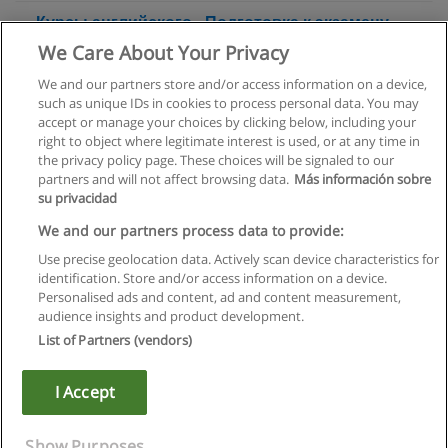
Курсы английского - Подготовка к экзамену
CAE
We Care About Your Privacy
ЛинГвист
We and our partners store and/or access information on a device,
such as unique IDs in cookies to process personal data. You may
+ информация по E-mail
accept or manage your choices by clicking below, including your
right to object where legitimate interest is used, or at any time in
the privacy policy page. These choices will be signaled to our
partners and will not affect browsing data.
Más información sobre
su privacidad
Правила пользования
We and our partners process data to provide:
Use precise geolocation data. Actively scan device characteristics for
Конфиденциальность информации
identification. Store and/or access information on a device.
Personalised ads and content, ad and content measurement,
Напишите Educaedu
audience insights and product development.
List of Partners (vendors)
Copyright © Educaedu Business S.L. - CIF : B-95610580: -
www.educaedu.ru
I Accept
Show Purposes