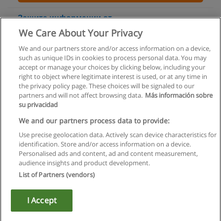
Защита информации от
несанкционированного доступа
We Care About Your Privacy
КПО «ПРОСВЕТ»
We and our partners store and/or access information on a device,
such as unique IDs in cookies to process personal data. You may
+ информация по E-mail
accept or manage your choices by clicking below, including your
right to object where legitimate interest is used, or at any time in
the privacy policy page. These choices will be signaled to our
partners and will not affect browsing data.
Más información sobre
su privacidad
Правила пользования
We and our partners process data to provide:
Use precise geolocation data. Actively scan device characteristics for
Конфиденциальность информации
identification. Store and/or access information on a device.
Personalised ads and content, ad and content measurement,
Напишите Educaedu
audience insights and product development.
List of Partners (vendors)
Copyright © Educaedu Business S.L. - CIF : B-95610580: -
www.educaedu.ru
I Accept