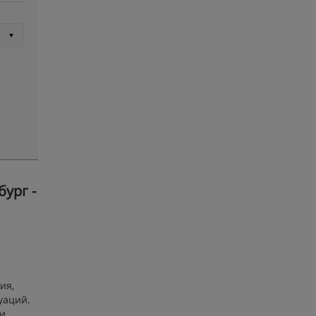
ург -
ия,
уаций.
и