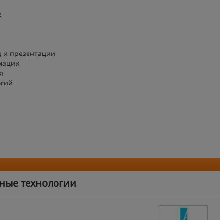
е
ц и презентации
мации
я
огий
ные технологии