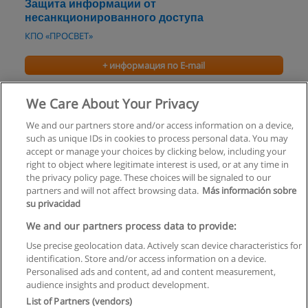
Защита информации от
несанкционированного доступа
КПО «ПРОСВЕТ»
+ информация по E-mail
Обучение SEO
We Care About Your Privacy
"AK KONTY"Академия консалтинговых услуг
We and our partners store and/or access information on a device,
such as unique IDs in cookies to process personal data. You may
+ информация по E-mail
accept or manage your choices by clicking below, including your
right to object where legitimate interest is used, or at any time in
the privacy policy page. These choices will be signaled to our
partners and will not affect browsing data.
Más información sobre
su privacidad
Правила пользования
We and our partners process data to provide:
Use precise geolocation data. Actively scan device characteristics for
Конфиденциальность информации
identification. Store and/or access information on a device.
Personalised ads and content, ad and content measurement,
Напишите Educaedu
audience insights and product development.
List of Partners (vendors)
Copyright © Educaedu Business S.L. - CIF : B-95610580: -