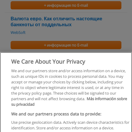
+ информация по E-mail
Валюта евро. Как отличить настоящие
банкноты от поддельных
WebSoft
+ информация по E-mail
Банковское дело
We Care About Your Privacy
Гуманитарный университет
We and our partners store and/or access information on a device,
such as unique IDs in cookies to process personal data. You may
+ информация по E-mail
accept or manage your choices by clicking below, including your
right to object where legitimate interest is used, or at any time in
the privacy policy page. These choices will be signaled to our
partners and will not affect browsing data.
Más información sobre
su privacidad
Правила пользования
We and our partners process data to provide:
Use precise geolocation data. Actively scan device characteristics for
Конфиденциальность информации
identification. Store and/or access information on a device.