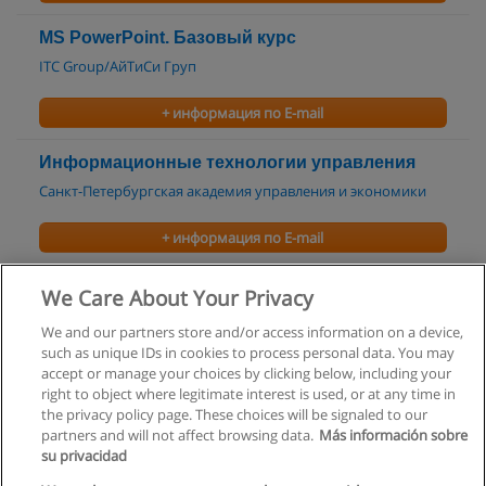
MS PowerPoint. Базовый курс
ITC Group/АйТиСи Груп
+ информация по E-mail
Информационные технологии управления
Санкт-Петербургская академия управления и экономики
+ информация по E-mail
Компьютерные курсы
We Care About Your Privacy
Санкт-Петербургская академия управления и экономики
We and our partners store and/or access information on a device,
such as unique IDs in cookies to process personal data. You may
+ информация по E-mail
accept or manage your choices by clicking below, including your
right to object where legitimate interest is used, or at any time in
the privacy policy page. These choices will be signaled to our
partners and will not affect browsing data.
Más información sobre
su privacidad