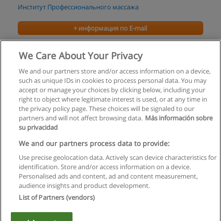
Институт Профессионального массажа
+ информация по E-mail
курс Детский массаж
We Care About Your Privacy
Институт Профессионального массажа
We and our partners store and/or access information on a device,
such as unique IDs in cookies to process personal data. You may
+ информация по E-mail
accept or manage your choices by clicking below, including your
right to object where legitimate interest is used, or at any time in
the privacy policy page. These choices will be signaled to our
partners and will not affect browsing data.
Más información sobre
su privacidad
Правила пользования
We and our partners process data to provide:
Use precise geolocation data. Actively scan device characteristics for
Конфиденциальность информации
identification. Store and/or access information on a device.
Personalised ads and content, ad and content measurement,
Напишите Educaedu
audience insights and product development.
List of Partners (vendors)
Copyright © Educaedu Business S.L. - CIF : B-95610580: -
www.educaedu.ru