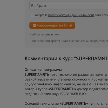
Acepta la
политику конфиденциальности
para envia
+ информация по E-mail
*
обязательные поля
Наш агент Авторская Школа Васильевых, скоро свяже
Kомментарии к Курс "SUPERПАМЯТЬ"
Описание программы
SUPERПАМЯТЬ
- это технология развития памят
разной тематики и степени сложности, норматив
другую учебную информацию, не имеющая аналог
Авторы курса
«SUPERПАМЯТЬ»
доктор педагогиче
педагогических наук ВАСИЛЬЕВ В.Ю.
Основой технологии
«SUPERПАМЯТЬ»
являются а