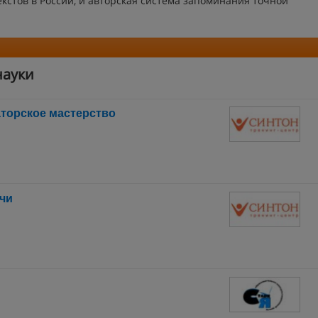
стов в России, и авторская система запоминания точной
науки
аторское мастерство
ечи