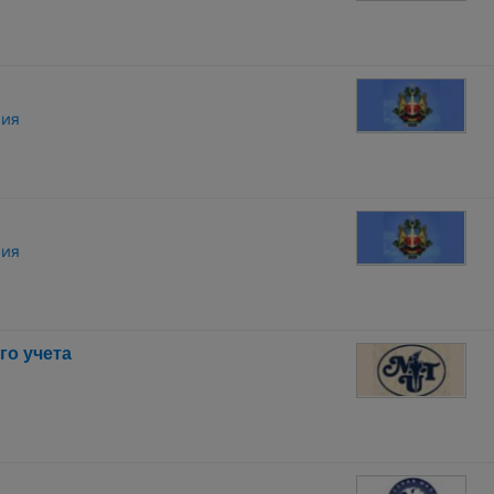
ния
ния
о учета