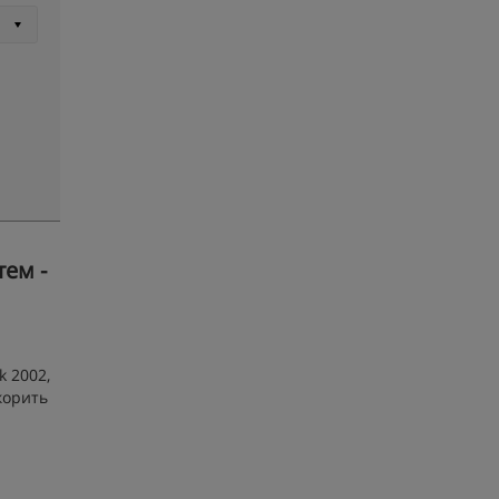
ем -
 2002,
корить