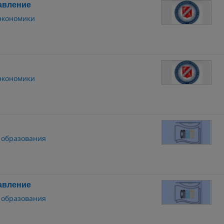
авление
 экономики
 экономики
 образования
авление
 образования