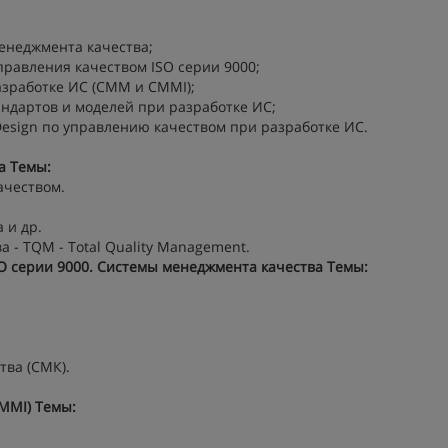
енеджмента качества;
правления качеством ISO серии 9000;
азработке ИС (CMM и CMMI);
андартов и моделей при разработке ИС;
Design по управлению качеством при разработке ИС.
а
Темы:
ачеством.
 и др.
- TQM - Total Quality Management.
SO серии 9000. Системы менеджмента качества
Темы:
тва (СМК).
CMMI)
Темы: