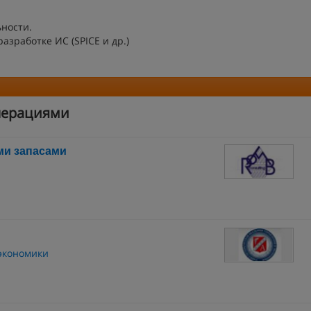
ьности.
зработке ИС (SPICE и др.)
перациями
ми запасами
 экономики