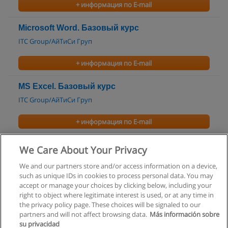
+ информация по E-mail
Microsoft Word. Базовый курс
ITC Group/АйТиСи Груп
+ информация по E-mail
MS Excel. Базовый курс
ITC Group/АйТиСи Груп
+ информация по E-mail
MS PowerPoint. Базовый курс
We Care About Your Privacy
ITC Group/АйТиСи Груп
We and our partners store and/or access information on a device,
such as unique IDs in cookies to process personal data. You may
+ информация по E-mail
accept or manage your choices by clicking below, including your
right to object where legitimate interest is used, or at any time in
the privacy policy page. These choices will be signaled to our
partners and will not affect browsing data.
Más información sobre
su privacidad