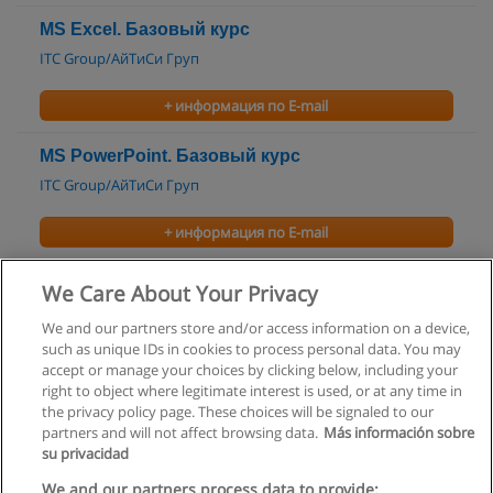
MS Excel. Базовый курс
ITC Group/АйТиСи Груп
+ информация по E-mail
MS PowerPoint. Базовый курс
ITC Group/АйТиСи Груп
+ информация по E-mail
Информационные технологии управления
We Care About Your Privacy
Санкт-Петербургская академия управления и экономики
We and our partners store and/or access information on a device,
such as unique IDs in cookies to process personal data. You may
+ информация по E-mail
accept or manage your choices by clicking below, including your
right to object where legitimate interest is used, or at any time in
the privacy policy page. These choices will be signaled to our
partners and will not affect browsing data.
Más información sobre
su privacidad
Правила пользования
We and our partners process data to provide: